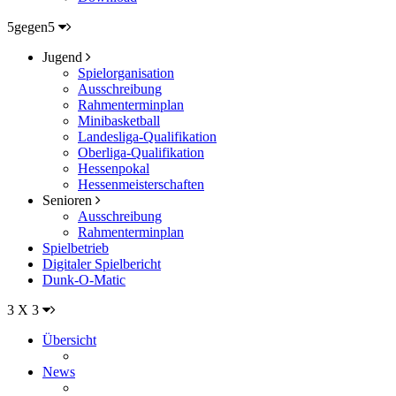
5gegen5
Jugend
Spielorganisation
Ausschreibung
Rahmenterminplan
Minibasketball
Landesliga-Qualifikation
Oberliga-Qualifikation
Hessenpokal
Hessenmeisterschaften
Senioren
Ausschreibung
Rahmenterminplan
Spielbetrieb
Digitaler Spielbericht
Dunk-O-Matic
3 X 3
Übersicht
News