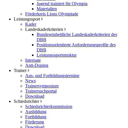
Jugend trainiert für Olympia
Materialien
Förderkreis Lions Olympiade
Leistungssport
Kader
Landeskaderkriterien
Bundeseinheitliche Landeskaderkriterien des
DBB
Positionsorientierte Anforderungsprofile des
DBB
Leistungssportstruktur
Internate
Anti-Doping
Trainer
Aus- und Fortbildungstermine
News
Trainersymposium
Trainersuchportal
Download
Schiedsrichter
Schiedsrichterkommission
Ausbildung
Fortbildung
Förderung
Download