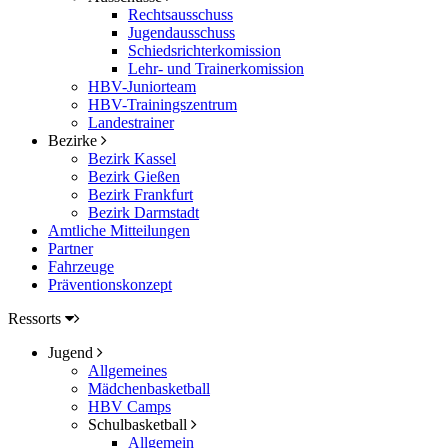
Rechtsausschuss
Jugendausschuss
Schiedsrichterkomission
Lehr- und Trainerkomission
HBV-Juniorteam
HBV-Trainingszentrum
Landestrainer
Bezirke
Bezirk Kassel
Bezirk Gießen
Bezirk Frankfurt
Bezirk Darmstadt
Amtliche Mitteilungen
Partner
Fahrzeuge
Präventionskonzept
Ressorts
Jugend
Allgemeines
Mädchenbasketball
HBV Camps
Schulbasketball
Allgemein