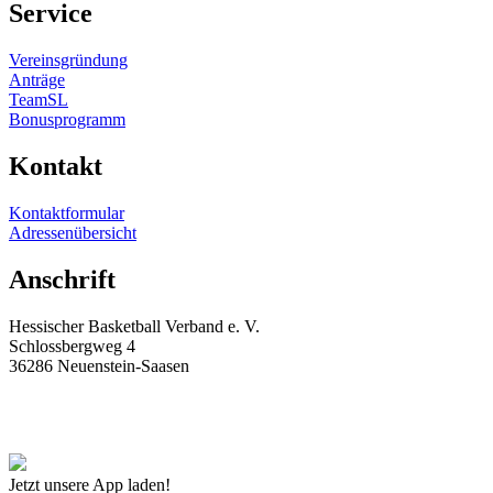
Service
Vereins­gründung
Anträge
TeamSL
Bonus­pro­gramm
Kontakt
Kontakt­for­mular
Adres­sen­über­sicht
Anschrift
Hessi­scher Basketball Verband e. V.
Schloss­bergweg 4
36286 Neuenstein-Saasen
geschaeftsstelle@hbv-basketball.de
+49 6677-918211
+49 6677-918575
Jetzt unsere App laden!