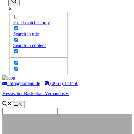
Exact matches only
Search in title
Search in content
Zum
Inhalt
info@domain.de
(0661) 123456
springen
Hessischer Basketball Verband e.V.
Menü