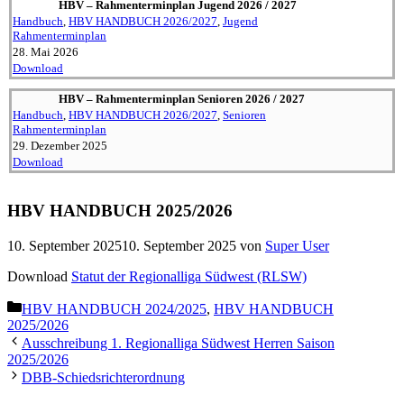
HBV – Rahmen­ter­minplan Jugend 2026 / 2027
Handbuch
,
HBV HANDBUCH 2026/2027
,
Jugend
Rahmenterminplan
28. Mai 2026
Download
HBV – Rahmen­ter­minplan Senioren 2026 / 2027
Handbuch
,
HBV HANDBUCH 2026/2027
,
Senioren
Rahmenterminplan
29. Dezember 2025
Download
HBV HANDBUCH 2025/2026
10. September 2025
10. September 2025
von
Super User
Download
Statut der Regio­nalliga Südwest (RLSW)
Kategorien
HBV HANDBUCH 2024/2025
,
HBV HANDBUCH
2025/2026
Ausschreibung 1. Regio­nalliga Südwest Herren Saison
2025/2026
DBB-Schieds­richt­er­ordnung