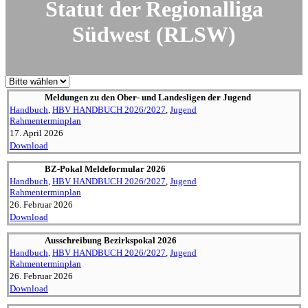
Statut der Regio­nalliga
Südwest (RLSW)
Meldungen zu den Ober- und Landes­ligen der Jugend
Handbuch
,
HBV HANDBUCH 2026/2027
,
Jugend
Rahmenterminplan
17. April 2026
Download
BZ-Pokal Melde­for­mular 2026
Handbuch
,
HBV HANDBUCH 2026/2027
,
Jugend
Rahmenterminplan
26. Februar 2026
Download
Ausschreibung Bezirks­pokal 2026
Handbuch
,
HBV HANDBUCH 2026/2027
,
Jugend
Rahmenterminplan
26. Februar 2026
Download