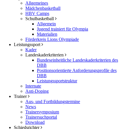
Allgemeines
Mädchenbasketball
HBV Camps
Schulbasketball
Allgemein
Jugend trainiert für Olympia
Materialien
Förderkreis Lions Olympiade
Leistungssport
Kader
Landeskaderkriterien
Bundeseinheitliche Landeskaderkriterien des
DBB
Positionsorientierte Anforderungsprofile des
DBB
Leistungssportstruktur
Internate
Anti-Doping
Trainer
Aus- und Fortbildungstermine
News
Trainersymposium
Trainersuchportal
Download
Schiedsrichter