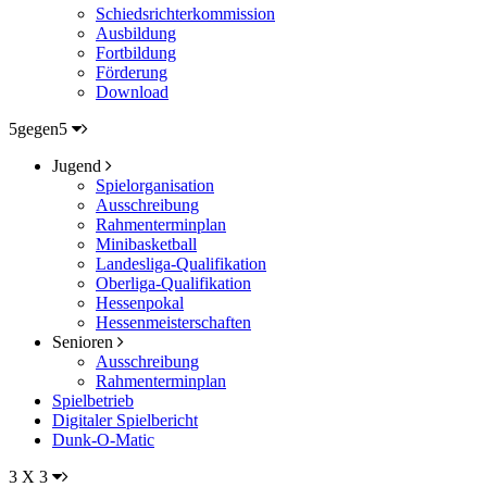
Schiedsrichterkommission
Ausbildung
Fortbildung
Förderung
Download
5gegen5
Jugend
Spielorganisation
Ausschreibung
Rahmenterminplan
Minibasketball
Landesliga-Qualifikation
Oberliga-Qualifikation
Hessenpokal
Hessenmeisterschaften
Senioren
Ausschreibung
Rahmenterminplan
Spielbetrieb
Digitaler Spielbericht
Dunk-O-Matic
3 X 3