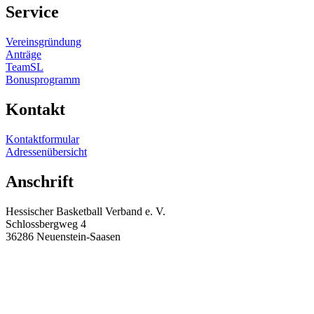
Service
Vereins­gründung
Anträge
TeamSL
Bonus­pro­gramm
Kontakt
Kontakt­for­mular
Adres­sen­über­sicht
Anschrift
Hessi­scher Basketball Verband e. V.
Schloss­bergweg 4
36286 Neuenstein-Saasen
geschaeftsstelle@hbv-basketball.de
+49 6677-918211
+49 6677-918575