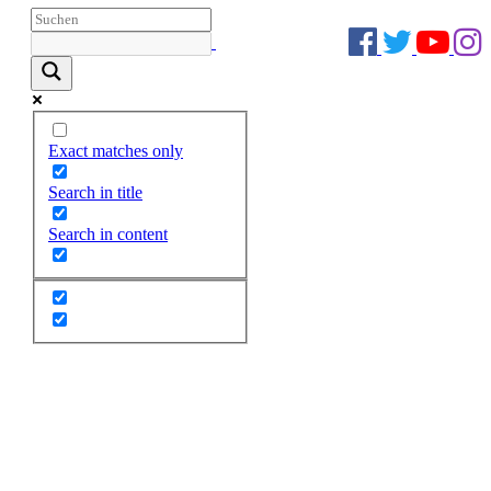
Exact matches only
Search in title
Search in content
Zum
Inhalt
springen