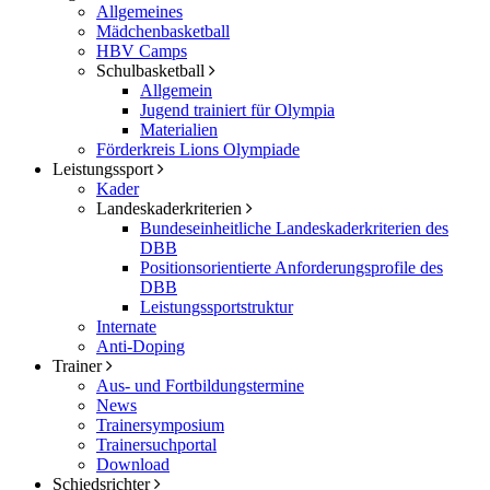
Allgemeines
Mädchenbasketball
HBV Camps
Schulbasketball
Allgemein
Jugend trainiert für Olympia
Materialien
Förderkreis Lions Olympiade
Leistungssport
Kader
Landeskaderkriterien
Bundeseinheitliche Landeskaderkriterien des
DBB
Positionsorientierte Anforderungsprofile des
DBB
Leistungssportstruktur
Internate
Anti-Doping
Trainer
Aus- und Fortbildungstermine
News
Trainersymposium
Trainersuchportal
Download
Schiedsrichter