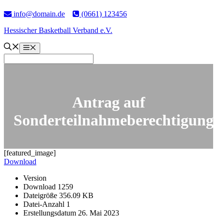
info@domain.de
(0661) 123456
Hessischer Basketball Verband e.V.
Menü
Antrag auf
Sonderteilnahmeberechtigung
[featured_image]
Download
Version
Download
1259
Datei­größe
356.09 KB
Datei-Anzahl
1
Erstel­lungs­datum
26. Mai 2023