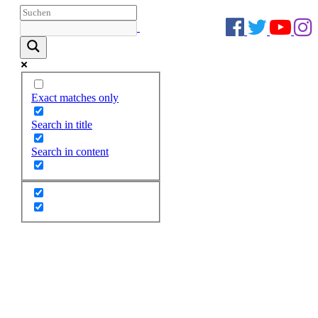
Exact matches only
Search in title
Search in content
Zum
Inhalt
springen