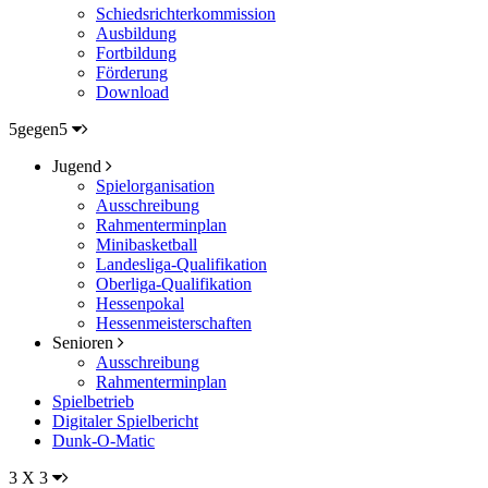
Schiedsrichterkommission
Ausbildung
Fortbildung
Förderung
Download
5gegen5
Jugend
Spielorganisation
Ausschreibung
Rahmenterminplan
Minibasketball
Landesliga-Qualifikation
Oberliga-Qualifikation
Hessenpokal
Hessenmeisterschaften
Senioren
Ausschreibung
Rahmenterminplan
Spielbetrieb
Digitaler Spielbericht
Dunk-O-Matic
3 X 3