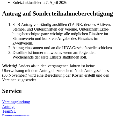
Zuletzt aktua­li­siert
27. April 2026
Antrag auf Sonderteilnahmeberechtigung
STB Antrag vollständig ausfüllen (TA-NR. der/des Aktiven,
Stempel und Unter­schriften der Vereine, Unter­schrift Erzie­
hungs­be­rech­tigte ganz wichtig: alle möglichen Einsätze im
Stamm­verein und konkrete Angabe des Einsatzes im
Zweitverein.
Antrag einscannen und an die HBV-Geschäfts­stelle schicken.
Deadline ist immer mittwochs, wenn am folgenden
Wochenende der erste Einsatz statt­finden soll.
Wichtig!
Anders als in den vergan­genen Jahren ist keine
Überweisung mit dem Antrag einzu­reichen! Nach Antrags­schluss
(30.November) wird eine Berechnung der Kosten erstellt und den
Vereinen zugesendet.
Service
Vereins­gründung
Anträge
TeamSL
Bonus­pro­gramm