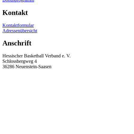
Kontakt
Kontakt­for­mular
Adres­sen­über­sicht
Anschrift
Hessi­scher Basketball Verband e. V.
Schloss­bergweg 4
36286 Neuenstein-Saasen
geschaeftsstelle@hbv-basketball.de
+49 6677-918211
+49 6677-918575