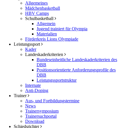
Allgemeines
Mädchenbasketball
HBV Camps
Schulbasketball
Allgemein
Jugend trainiert für Olympia
Materialien
Förderkreis Lions Olympiade
Leistungssport
Kader
Landeskaderkriterien
Bundeseinheitliche Landeskaderkriterien des
DBB
Positionsorientierte Anforderungsprofile des
DBB
Leistungssportstruktur
Internate
Anti-Doping
Trainer
Aus- und Fortbildungstermine
News
Trainersymposium
Trainersuchportal
Download
Schiedsrichter