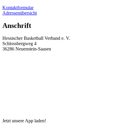
Kontakt­for­mular
Adres­sen­über­sicht
Anschrift
Hessi­scher Basketball Verband e. V.
Schloss­bergweg 4
36286 Neuenstein-Saasen
geschaeftsstelle@hbv-basketball.de
+49 6677-918211
+49 6677-918575
Jetzt unsere App laden!