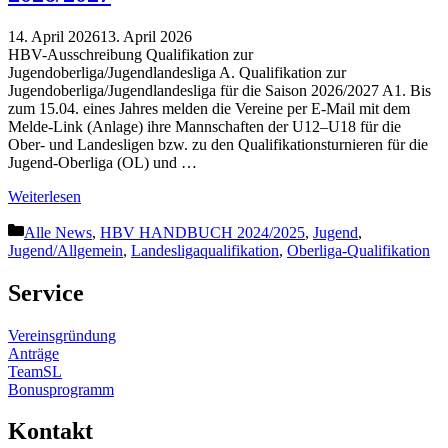
14. April 2026
13. April 2026
HBV-Ausschreibung Quali­fi­kation zur
Jugendoberliga/Jugendlandesliga A. Quali­fi­kation zur
Jugendoberliga/Jugendlandesliga für die Saison 2026/2027 A1. Bis
zum 15.04. eines Jahres melden die Vereine per E-Mail mit dem
Melde-Link (Anlage) ihre Mannschaften der U12–U18 für die
Ober- und Landes­ligen bzw. zu den Quali­fi­ka­ti­ons­tur­nieren für die
Jugend-Oberliga (OL) und …
Weiter­lesen
Kategorien
Alle News
,
HBV HANDBUCH 2024/2025
,
Jugend
,
Jugend/Allgemein
,
Landesligaqualifikation
,
Oberliga-Qualifikation
Service
Vereins­gründung
Anträge
TeamSL
Bonus­pro­gramm
Kontakt