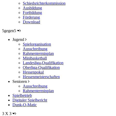
Schiedsrichterkommission
Ausbildung
Fortbildung
Förderung
Download
5gegen5
Jugend
Spielorganisation
Ausschreibung
Rahmenterminplan
Minibasketball
Landesliga-Qualifikation
Oberliga-Qualifikation
Hessenpokal
Hessenmeisterschaften
Senioren
Ausschreibung
Rahmenterminplan
Spielbetrieb
Digitaler Spielbericht
Dunk-O-Matic
3 X 3