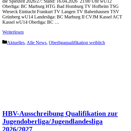
die Spielzeit 2026/27: Stand: 16.04.2026 21:00 Uhr wU12
Oberliga: BC Marburg HTG Bad Homburg TV Hofheim TSG
Wieseck Eintracht Frankurt TV Langen TV Baben­hausen TSV
Grünberg wU14 Landesliga: BC Marburg II CVJM Kassel ACT
Kassel wU14 Oberliga: BC …
Weiter­lesen
Kategorien
Aktuelles
,
Alle News
,
Oberligaqualifikation weiblich
HBV-Ausschreibung Quali­fi­kation zur
Jugendoberliga/Jugendlandesliga
2026/2027