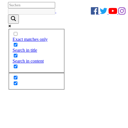
Exact matches only
Search in title
Search in content
Zum
Inhalt
springen