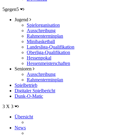
5gegen5
Jugend
Spielorganisation
Ausschreibung
Rahmenterminplan
Minibasketball
Landesliga-Qualifikation
Oberliga-Qualifikation
Hessenpokal
Hessenmeisterschaften
Senioren
Ausschreibung
Rahmenterminplan
Spielbetrieb
Digitaler Spielbericht
Dunk-O-Matic
3 X 3
Übersicht
News