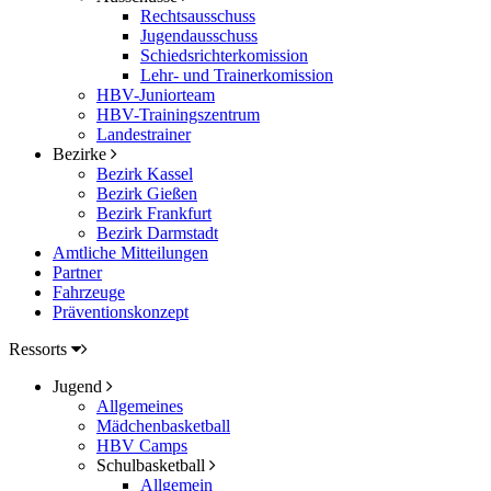
Rechtsausschuss
Jugendausschuss
Schiedsrichterkomission
Lehr- und Trainerkomission
HBV-Juniorteam
HBV-Trainingszentrum
Landestrainer
Bezirke
Bezirk Kassel
Bezirk Gießen
Bezirk Frankfurt
Bezirk Darmstadt
Amtliche Mitteilungen
Partner
Fahrzeuge
Präventionskonzept
Ressorts
Jugend
Allgemeines
Mädchenbasketball
HBV Camps
Schulbasketball
Allgemein