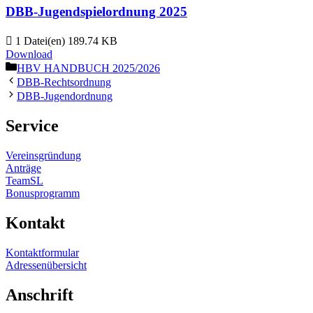
DBB-Jugend­spiel­ordnung 2025
1 Datei(en)
189.74 KB
Download
Kategorien
HBV HANDBUCH 2025/2026
DBB-Rechts­ordnung
DBB-Jugend­ordnung
Service
Vereins­gründung
Anträge
TeamSL
Bonus­pro­gramm
Kontakt
Kontakt­for­mular
Adres­sen­über­sicht
Anschrift