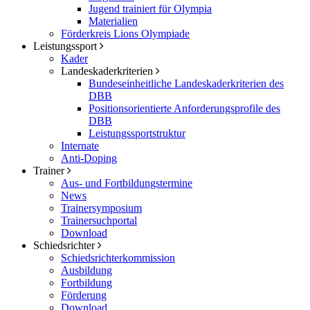
Jugend trainiert für Olympia
Materialien
Förderkreis Lions Olympiade
Leistungssport
Kader
Landeskaderkriterien
Bundeseinheitliche Landeskaderkriterien des
DBB
Positionsorientierte Anforderungsprofile des
DBB
Leistungssportstruktur
Internate
Anti-Doping
Trainer
Aus- und Fortbildungstermine
News
Trainersymposium
Trainersuchportal
Download
Schiedsrichter
Schiedsrichterkommission
Ausbildung
Fortbildung
Förderung
Download