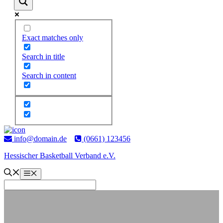
Exact matches only
Search in title
Search in content
Zum
Inhalt
info@domain.de
(0661) 123456
springen
Hessischer Basketball Verband e.V.
Menü