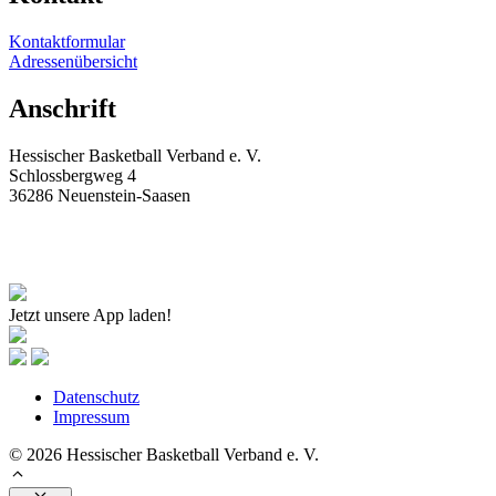
Kontakt­for­mular
Adres­sen­über­sicht
Anschrift
Hessi­scher Basketball Verband e. V.
Schloss­bergweg 4
36286 Neuenstein-Saasen
geschaeftsstelle@hbv-basketball.de
+49 6677-918211
+49 6677-918575
Jetzt unsere App laden!
Daten­schutz
Impressum
© 2026 Hessischer Basketball Verband e. V.