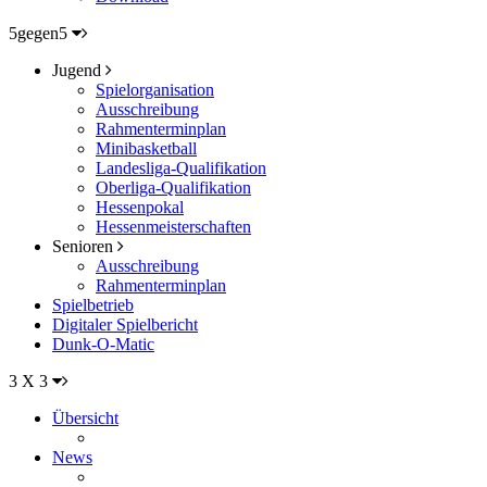
5gegen5
Jugend
Spielorganisation
Ausschreibung
Rahmenterminplan
Minibasketball
Landesliga-Qualifikation
Oberliga-Qualifikation
Hessenpokal
Hessenmeisterschaften
Senioren
Ausschreibung
Rahmenterminplan
Spielbetrieb
Digitaler Spielbericht
Dunk-O-Matic
3 X 3
Übersicht
News