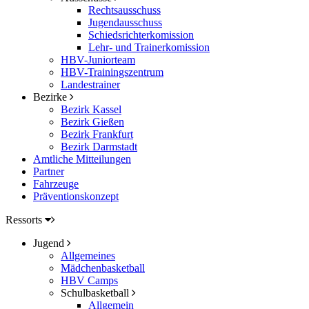
Rechtsausschuss
Jugendausschuss
Schiedsrichterkomission
Lehr- und Trainerkomission
HBV-Juniorteam
HBV-Trainingszentrum
Landestrainer
Bezirke
Bezirk Kassel
Bezirk Gießen
Bezirk Frankfurt
Bezirk Darmstadt
Amtliche Mitteilungen
Partner
Fahrzeuge
Präventionskonzept
Ressorts
Jugend
Allgemeines
Mädchenbasketball
HBV Camps
Schulbasketball
Allgemein