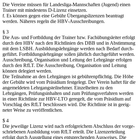
Die Vereine müssen für Landesliga-Mannschaften (Jugend) einen
Trainer mit mindestens D-Lizenz einsetzen.
f. Es können gegen eine Gebühr Übergangs­li­zenzen beantragt
werden. Näheres regeln die HBV-Ausschreibungen.
§ 3
Die Aus- und Fortbildung der Trainer bzw. Fachübungs­leiter erfolgt
durch den HBV nach den Richt­linien des DBB und in Abstimmung
mit dem LSBH. Ausbil­dungs­lehr­gänge werden nach Bedarf durch­
ge­führt. Fortbil­dungs­lehr­gänge sollen jährlich durch­ge­führt werden.
Ausschreibung, Organi­sation und Leitung der Lehrgänge erfolgen
durch den RfLT. Die Ausschreibung, Organi­sation und Leitung
können delegiert werden.
Die Teilnahme an den Lehrgängen ist gebüh­ren­pflichtig. Die Höhe
der Gebühr wird vom Präsidium festgelegt. Der Verein haftet für die
angemel­deten Lehrgangs­teil­nehmer. Einzel­heiten zu den
Lehrgängen, Prüfungs­in­halten und zum Prüfungs­ver­fahren werden
in einer Richt­linie zur HBV-LTO geregelt, die vom Präsidium auf
Vorschlag des RfLT beschlossen wird. Die Richt­linie ist in geeig­
neter Weise zu veröffentlichen.
$ 4
Die jeweilige Lizenz wird nach erfolg­reichem Abschluss der vorge­
schrie­benen Ausbildung vom RfLT erteilt. Die Lizenz­er­teilung
erfolgt durch Ausstellung eines entspre­chenden Ausweises. Die