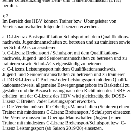
seiner Unter­stützung eine Lehr- und Trainer­kom­mission (LTK)
berufen.
§ 2
Im Bereich des HBV können Trainer bzw. Übungs­leiter von
Vereins­mann­schaften folgende Lizenzen erwerben:
a. D-Lizenz / Basis­qua­li­fi­kation Schul­sport mit dem Quali­fi­ka­ti­ons­
nachweis, Jugend­mann­schaften zu betreuen und zu trainieren sowie
bei Schul-AGs zu assistieren
b. C-Lizenz Breiten­sport / Schul­sport mit dem Quali­fi­ka­ti­ons­
nachweis, Jugend- und Senio­ren­mann­schaften zu betreuen und zu
trainieren sowie Schul-AGs eigen­ständig zu betreuen
c. C-Lizenz Leistungs­sport mit dem Quali­fi­ka­ti­ons­nachweis,
Jugend- und Senio­ren­mann­schaften zu betreuen und zu trainieren
d. DOSB-Lizenz C Breiten-/ oder Leistungs­sport mit dem Quali­fi­
ka­ti­ons­nachweis, allge­meine Bewegungs­an­gebote im Basketball zu
gestalten und die Bezuschussung nach den Richt­linien des LSBH zu
erhalten, mit der C-Lizenz des HBV wird gleich­zeitig die DOSB-
Lizenz C Breiten- /oder Leistungs­sport erworben.
e. Die Vereine müssen für Oberliga-Mannschaften (Senioren) einen
Trainer mit mindestens C-Lizenz Breiten­sport / Schul­sport einsetzen.
Die Vereine müssen für Oberliga-Mannschaften (Jugend) einen
Trainer mit mindestens C-Lizenz Breitensport/Schulsport bzw. C-
Lizenz Leistungs­sport (ab Saison 2019/20) einsetzen.