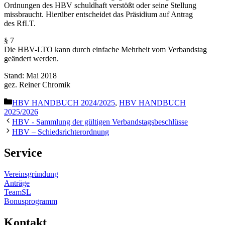
Ordnungen des HBV schuldhaft verstößt oder seine Stellung
missbraucht. Hierüber entscheidet das Präsidium auf Antrag
des RfLT.
§ 7
Die HBV-LTO kann durch einfache Mehrheit vom Verbandstag
geändert werden.
Stand: Mai 2018
gez. Reiner Chromik
Kategorien
HBV HANDBUCH 2024/2025
,
HBV HANDBUCH
2025/2026
HBV - Sammlung der gültigen Verbandstagsbeschlüsse
HBV – Schiedsrichterordnung
Service
Vereins­gründung
Anträge
TeamSL
Bonus­pro­gramm
Kontakt