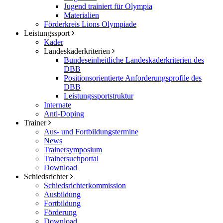
Jugend trainiert für Olympia
Materialien
Förderkreis Lions Olympiade
Leistungssport
Kader
Landeskaderkriterien
Bundeseinheitliche Landeskaderkriterien des
DBB
Positionsorientierte Anforderungsprofile des
DBB
Leistungssportstruktur
Internate
Anti-Doping
Trainer
Aus- und Fortbildungstermine
News
Trainersymposium
Trainersuchportal
Download
Schiedsrichter
Schiedsrichterkommission
Ausbildung
Fortbildung
Förderung
Download