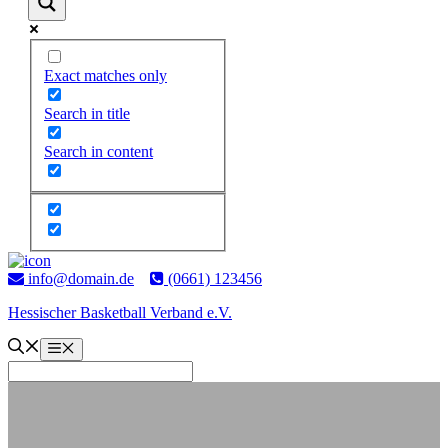
Exact matches only
Search in title
Search in content
Zum
Inhalt
info@domain.de
(0661) 123456
springen
Hessischer Basketball Verband e.V.
Menü