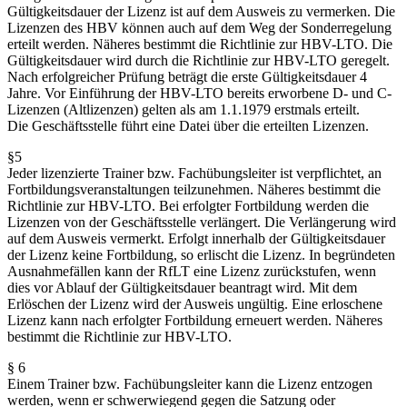
Gültig­keits­dauer der Lizenz ist auf dem Ausweis zu vermerken. Die
Lizenzen des HBV können auch auf dem Weg der Sonder­re­gelung
erteilt werden. Näheres bestimmt die Richt­linie zur HBV-LTO. Die
Gültig­keits­dauer wird durch die Richt­linie zur HBV-LTO geregelt.
Nach erfolg­reicher Prüfung beträgt die erste Gültig­keits­dauer 4
Jahre. Vor Einführung der HBV-LTO bereits erworbene D- und C-
Lizenzen (Altli­zenzen) gelten als am 1.1.1979 erstmals erteilt.
Die Geschäfts­stelle führt eine Datei über die erteilten Lizenzen.
§5
Jeder lizen­zierte Trainer bzw. Fachübungs­leiter ist verpflichtet, an
Fortbil­dungs­ver­an­stal­tungen teilzu­nehmen. Näheres bestimmt die
Richt­linie zur HBV-LTO. Bei erfolgter Fortbildung werden die
Lizenzen von der Geschäfts­stelle verlängert. Die Verlän­gerung wird
auf dem Ausweis vermerkt. Erfolgt innerhalb der Gültig­keits­dauer
der Lizenz keine Fortbildung, so erlischt die Lizenz. In begrün­deten
Ausnah­me­fällen kann der RfLT eine Lizenz zurück­stufen, wenn
dies vor Ablauf der Gültig­keits­dauer beantragt wird. Mit dem
Erlöschen der Lizenz wird der Ausweis ungültig. Eine erloschene
Lizenz kann nach erfolgter Fortbildung erneuert werden. Näheres
bestimmt die Richt­linie zur HBV-LTO.
§ 6
Einem Trainer bzw. Fachübungs­leiter kann die Lizenz entzogen
werden, wenn er schwer­wiegend gegen die Satzung oder