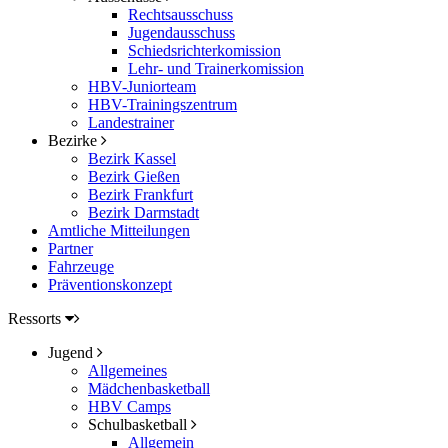
Rechtsausschuss
Jugendausschuss
Schiedsrichterkomission
Lehr- und Trainerkomission
HBV-Juniorteam
HBV-Trainingszentrum
Landestrainer
Bezirke
Bezirk Kassel
Bezirk Gießen
Bezirk Frankfurt
Bezirk Darmstadt
Amtliche Mitteilungen
Partner
Fahrzeuge
Präventionskonzept
Ressorts
Jugend
Allgemeines
Mädchenbasketball
HBV Camps
Schulbasketball
Allgemein