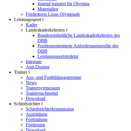
Jugend trainiert für Olympia
Materialien
Förderkreis Lions Olympiade
Leistungssport
Kader
Landeskaderkriterien
Bundeseinheitliche Landeskaderkriterien des
DBB
Positionsorientierte Anforderungsprofile des
DBB
Leistungssportstruktur
Internate
Anti-Doping
Trainer
Aus- und Fortbildungstermine
News
Trainersymposium
Trainersuchportal
Download
Schiedsrichter
Schiedsrichterkommission
Ausbildung
Fortbildung
Förderung
Download