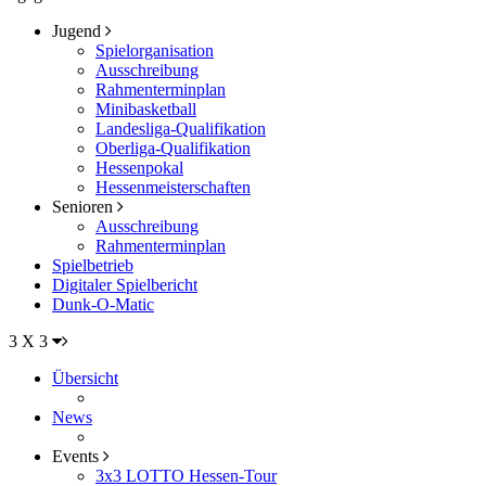
Jugend
Spielorganisation
Ausschreibung
Rahmenterminplan
Minibasketball
Landesliga-Qualifikation
Oberliga-Qualifikation
Hessenpokal
Hessenmeisterschaften
Senioren
Ausschreibung
Rahmenterminplan
Spielbetrieb
Digitaler Spielbericht
Dunk-O-Matic
3 X 3
Übersicht
News
Events
3x3 LOTTO Hessen-Tour