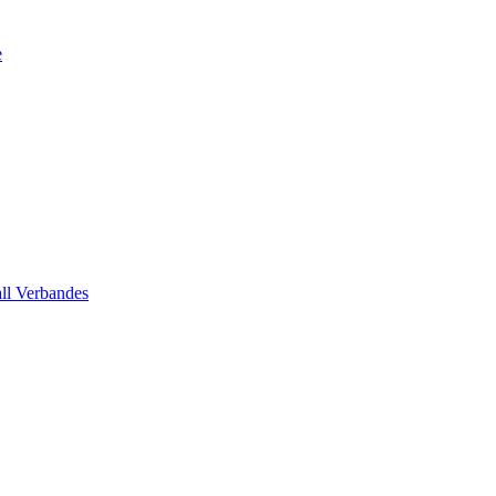
e
all Verbandes