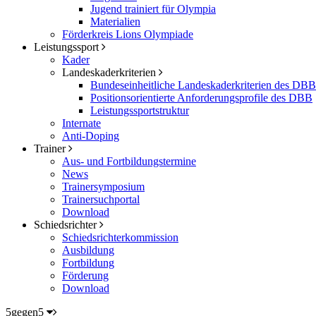
Jugend trainiert für Olympia
Materialien
Förderkreis Lions Olympiade
Leistungssport
Kader
Landeskaderkriterien
Bundeseinheitliche Landeskaderkriterien des DBB
Positionsorientierte Anforderungsprofile des DBB
Leistungssportstruktur
Internate
Anti-Doping
Trainer
Aus- und Fortbildungstermine
News
Trainersymposium
Trainersuchportal
Download
Schiedsrichter
Schiedsrichterkommission
Ausbildung
Fortbildung
Förderung
Download
5gegen5