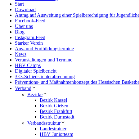
Start
Download
Antrag auf Ausweitung einer Spiel­be­rech­tigung für Jugendlich
Facebook-Feed
Über uns
Blog
Instagram-Feed
Starker Verein
Aus- und Fortbildungstermine
News
Veran­stal­tungen und Termine
HBV Camps
Digitaler Spiel­be­richt
3×3-Schiedsrichterabrechnung
Präven­tions- und Maßnah­men­konzept des Hessi­schen Basketb
Verband
Bezirke
Bezirk Kassel
Bezirk Gießen
Bezirk Frankfurt
Bezirk Darmstadt
Verbands­struktur
Landes­trainer
HBV-Juniorteam