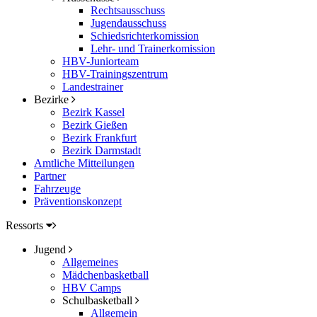
Rechtsausschuss
Jugendausschuss
Schiedsrichterkomission
Lehr- und Trainerkomission
HBV-Juniorteam
HBV-Trainingszentrum
Landestrainer
Bezirke
Bezirk Kassel
Bezirk Gießen
Bezirk Frankfurt
Bezirk Darmstadt
Amtliche Mitteilungen
Partner
Fahrzeuge
Präventionskonzept
Ressorts
Jugend
Allgemeines
Mädchenbasketball
HBV Camps
Schulbasketball
Allgemein