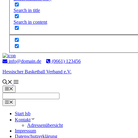
Search in title
Search in content
Zum
Inhalt
info@domain.de
(0661) 123456
springen
Hessischer Basketball Verband e.V.
Menü
Menü
Start lsb
Kontakt
Adres­sen­über­sicht
Impressum
Daten­schutz­er­klärung