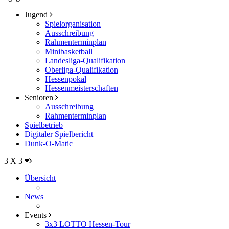
Jugend
Spielorganisation
Ausschreibung
Rahmenterminplan
Minibasketball
Landesliga-Qualifikation
Oberliga-Qualifikation
Hessenpokal
Hessenmeisterschaften
Senioren
Ausschreibung
Rahmenterminplan
Spielbetrieb
Digitaler Spielbericht
Dunk-O-Matic
3 X 3
Übersicht
News
Events
3x3 LOTTO Hessen-Tour