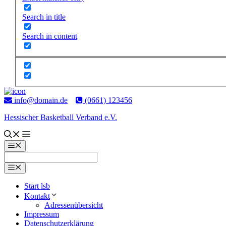
Search in title
Search in content
Zum
Inhalt
info@domain.de
(0661) 123456
springen
Hessischer Basketball Verband e.V.
Menü
Menü
Start lsb
Kontakt
Adres­sen­über­sicht
Impressum
Daten­schutz­er­klärung