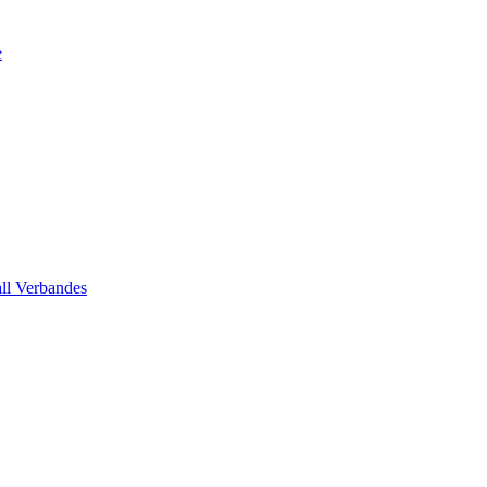
e
all Verbandes