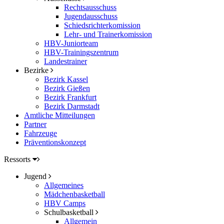
Rechtsausschuss
Jugendausschuss
Schiedsrichterkomission
Lehr- und Trainerkomission
HBV-Juniorteam
HBV-Trainingszentrum
Landestrainer
Bezirke
Bezirk Kassel
Bezirk Gießen
Bezirk Frankfurt
Bezirk Darmstadt
Amtliche Mitteilungen
Partner
Fahrzeuge
Präventionskonzept
Ressorts
Jugend
Allgemeines
Mädchenbasketball
HBV Camps
Schulbasketball
Allgemein