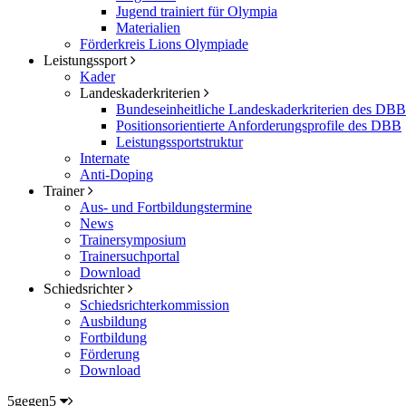
Jugend trainiert für Olympia
Materialien
Förderkreis Lions Olympiade
Leistungssport
Kader
Landeskaderkriterien
Bundeseinheitliche Landeskaderkriterien des DBB
Positionsorientierte Anforderungsprofile des DBB
Leistungssportstruktur
Internate
Anti-Doping
Trainer
Aus- und Fortbildungstermine
News
Trainersymposium
Trainersuchportal
Download
Schiedsrichter
Schiedsrichterkommission
Ausbildung
Fortbildung
Förderung
Download
5gegen5