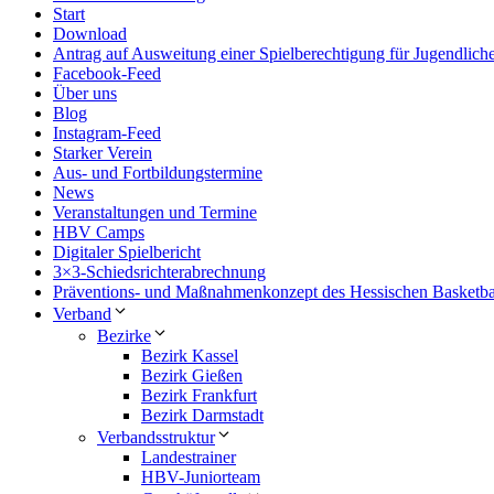
Start
Download
Antrag auf Ausweitung einer Spiel­be­rech­tigung für Jugendlich
Facebook-Feed
Über uns
Blog
Instagram-Feed
Starker Verein
Aus- und Fortbildungstermine
News
Veran­stal­tungen und Termine
HBV Camps
Digitaler Spiel­be­richt
3×3-Schiedsrichterabrechnung
Präven­tions- und Maßnah­men­konzept des Hessi­schen Basketb
Verband
Bezirke
Bezirk Kassel
Bezirk Gießen
Bezirk Frankfurt
Bezirk Darmstadt
Verbands­struktur
Landes­trainer
HBV-Juniorteam